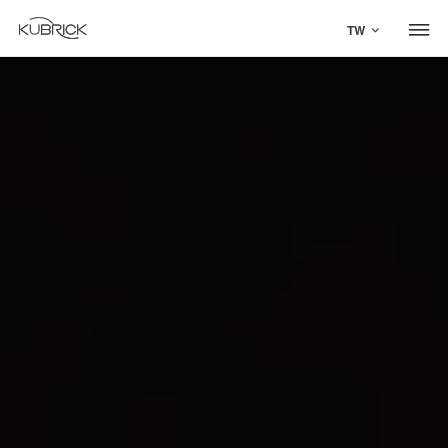
TW
Global Site
Mandarin
中文