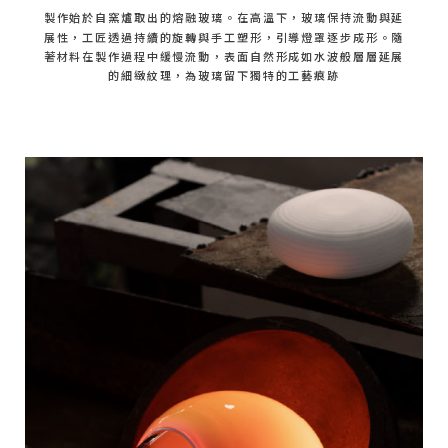
製作始於自窯爐取出的熔融玻璃。在高溫下，玻璃保持流動與延
展性，工匠透過持續的旋轉與手工塑形，引導燈罩逐步成形。隨
著材料在製作過程中緩慢流動，表面自然形成如水波般層層延展
的細緻紋理，為玻璃留下獨特的工藝痕跡