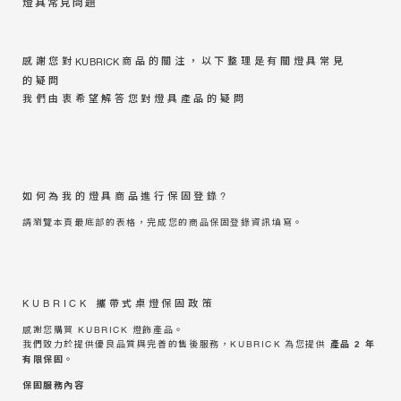
燈具常見問題
感謝您對
商品的關注，以下整理是有關燈具常見
KUBRICK
的疑問
我們由衷希望解答您對燈具產品的疑問
如何為我的燈具商品進行保固登錄?
請瀏覽本頁最底部的表格，完成您的商品保固登錄資訊填寫。
KUBRICK 攜帶式桌燈保固政策
感謝您購買 KUBRICK 燈飾產品。
產品 2 年
我們致力於提供優良品質與完善的售後服務，KUBRICK 為您提供
有限保固
。
保固服務內容