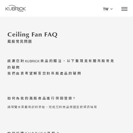
TW
Ceiling Fan FAQ
風扇常見問題
感謝您對
商品的關注，以下整理是有關吊扇常見
KUBRICK
Global Site
的疑問
我們由衷希望解答您對吊扇產品的疑問
Mandarin
中文
如何為我的風扇商品進行保固登錄?
請瀏覽本頁最底部的表格，完成您的商品保固登錄資訊填寫