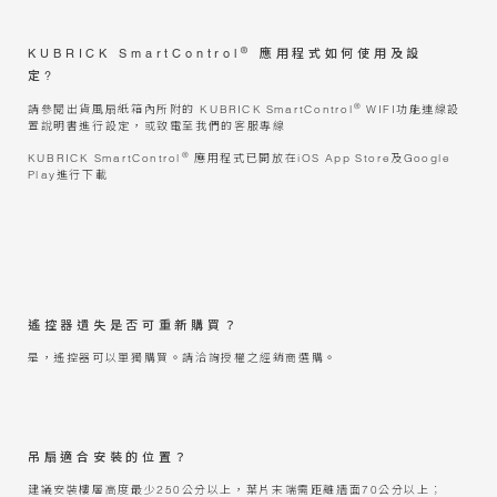
®
KUBRICK SmartControl
應用程式如何使用及設
定?
®
請參閱出貨風扇紙箱內所附的 KUBRICK SmartControl
WIFI功能連線設
置說明書進行設定，或致電至我們的客服專線
®
KUBRICK SmartControl
應用程式已開放在iOS App Store及Google
Play進行下載
遙控器遺失是否可重新購買？
是，遙控器可以單獨購買。請洽詢授權之經銷商選購。
吊扇適合安裝的位置？
建議安裝樓層高度最少250公分以上，葉片末端需距離牆面70公分以上；