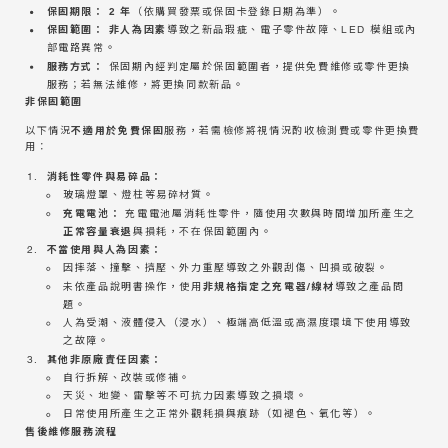
保固期限：
2 年
（依購買發票或保固卡登錄日期為準）。
保固範圍：
非人為因素
導致之新品瑕疵、電子零件故障、LED 模組或內
部電路異常。
服務方式：
保固期內經判定屬於保固範圍者，提供免費維修或零件更換
服務；若無法維修，將更換同款新品。
非保固範圍
不適用於免費保固
以下情況
服務，若需檢修將視情況酌收檢測費或零件更換費
用：
消耗性零件與易碎品：
玻璃燈罩、燈柱等易碎材質。
充電電池：
充電電池屬消耗性零件，隨使用次數與時間增加所產生之
正常容量衰退
與損耗，不在保固範圍內。
不當使用與人為因素：
因摔落、撞擊、擠壓、外力重壓導致之外觀刮傷、凹損或破裂。
非規格指定之充電器/線材
未依產品說明書操作，使用
導致之產品問
題。
人為受潮、液體侵入（浸水）、極端高低溫或高濕度環境下使用導致
之故障。
其他非原廠責任因素：
自行拆解、改裝或修補。
天災、地變、雷擊等不可抗力因素導致之損壞。
日常使用所產生之正常外觀耗損與痕跡（如褪色、氧化等）。
售後維修服務流程