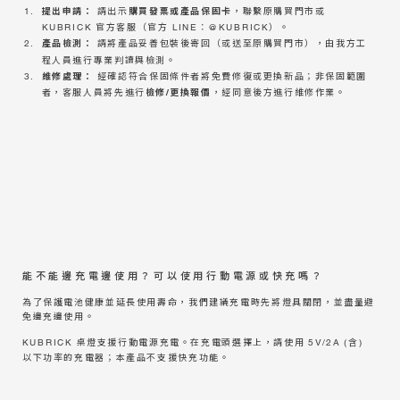
提出申請：
購買發票或產品保固卡
請出示
，聯繫原購買門市或
KUBRICK 官方客服（官方
LINE：@KUBRICK
）。
產品檢測：
請將產品妥善包裝後寄回（或送至原購買門市），由我方工
程人員進行專業判讀與檢測。
維修處理：
經確認符合保固條件者將免費修復或更換新品；非保固範圍
檢修/更換報價
者，客服人員將先進行
，經同意後方進行維修作業。
能不能邊充電邊使用？可以使用行動電源或快充嗎？
為了保護電池健康並延長使用壽命，我們建議充電時先將燈具關閉，並盡量避
免邊充邊使用。
KUBRICK 桌燈支援行動電源充電。在充電頭選擇上，請使用 5V/2A (含)
以下功率的充電器；本產品不支援快充功能。