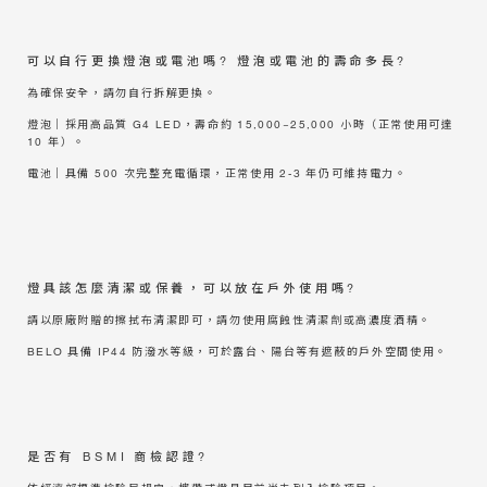
可以自行更換燈泡或電池嗎? 燈泡或電池的壽命多長?
為確保安全，請勿自行拆解更換。
燈泡｜採用高品質 G4 LED，壽命約 15,000~25,000 小時（正常使用可達
10 年）。
電池｜具備 500 次完整充電循環，正常使用 2-3 年仍可維持電力。
燈具該怎麼清潔或保養，可以放在戶外使用嗎?
請以原廠附贈的擦拭布清潔即可，請勿使用腐蝕性清潔劑或高濃度酒精。
BELO 具備 IP44 防潑水等級，可於露台、陽台等有遮蔽的戶外空間使用。
是否有 BSMI 商檢認證?