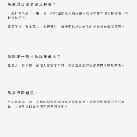
吊扇的日常清潔及保養？
不用拆卸吊扇、不用上油；ABS塑膠葉片請直接以乾淨的抹布浸水擰乾後，輕
輕擦拭吊扇；
電鍍噴漆、實木葉片、合板葉片，請使用乾燥的軟毛刷或軟綿布清潔即可。
請問哪一款吊扇風量最大？
風量大小較主觀、依個人感受度不同，建議直接至經銷實體門市體驗選購。
吊扇保固期限？
吊扇保固為一年；您可以透過官網的商品保固登錄，登錄您所購買的吊扇商
品，以保障您的售後服務與保固權益。