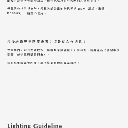
依經濟部標準檢驗局規定，攜帶式燈具目前尚未列入檢驗項目。
但我們非常重視安全，燈具內部的電池均已通過 BSMI 認證（編號：
R56089），請安心使用。
售後維修要寄回原廠嗎？還是有合作通路？
保固期內，如有異常狀況，請聯繫原廠客服。如需檢測，請將產品妥善包裝後
寄回（或送至原購買門市）。
檢測結果將盡速回覆，提供您最快速的專業服務
。
Lighting Guideline