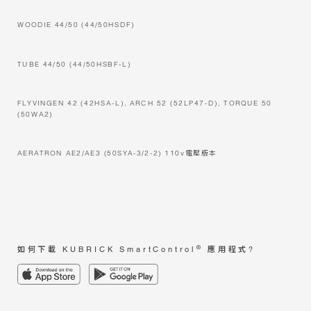
WOODIE 44/50 (44/50HSDF)
TUBE 44/50 (44/50HSBF-L)
FLYVINGEN 42 (42HSA-L), ARCH 52 (52LP47-D), TORQUE 50
(50WA2)
AERATRON AE2/AE3 (50SYA-3/2-2) 110v電壓版本
®
如何下載 KUBRICK SmartControl
應用程式?