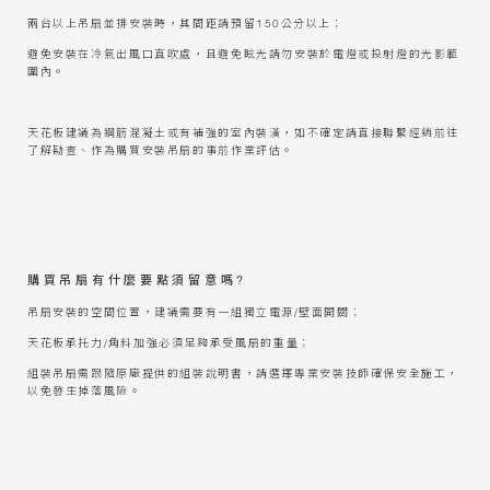
兩台以上吊扇並排安裝時，其間距請預留150公分以上；
避免安裝在冷氣出風口直吹處，且避免眩光請勿安裝於電燈或投射燈的光影範
圍內。
天花板建議為鋼筋混凝土或有補強的室內裝潢，如不確定請直接聯繫經銷前往
了解勘查、作為購買安裝吊扇的事前作業評估。
購買吊扇有什麼要點須留意嗎?
吊扇安裝的空間位置，建議需要有一組獨立電源/壁面開關；
天花板承托力/角料加強必須足夠承受風扇的重量；
組裝吊扇需跟隨原廠提供的組裝說明書，請選擇專業安裝技師確保安全施工，
以免發生掉落風險。