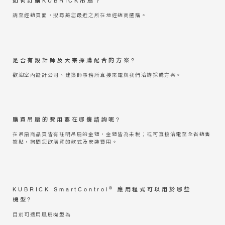
如何訂購KUBRICK吊扇？
請至經銷頁面，搜尋離您最近之所在地經銷商選購。
是否有設計師及大宗採購配合的方案?
歡迎室內設計公司、建築師事務所直接來電與我們洽詢採購方案。
購買吊扇的費用要在哪邊諮詢呢?
在吊扇商品頁皆有註明吊扇的金額，金額皆為未稅；或可直接洽電至全省銷售
據點，詢問您欲購買的款式及安裝費用。
®
KUBRICK SmartControl
應用程式可以用於哪些
機型?
目前可適用風扇機型為