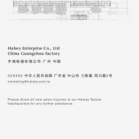
Halsey Enterprise Co., Ltd
China Guangzhou Factory
宇森电器有限公司 广州 中国
528400 中华人民共和国 广东省 中山市 三角镇 同兴路3号
marketing@halsey.com.tw
Please direct all new sales inquires to our Halsey Taiwan
headquarters for any further assistance.