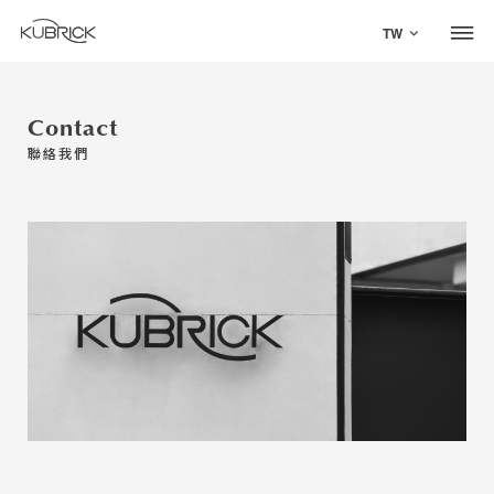
TW
Contact
聯絡我們
Global Site
Mandarin
中文