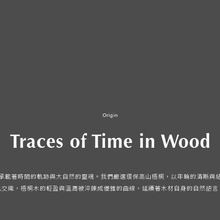
Origin
Traces of Time in Wood
木材，承載著時間的軌跡與大自然的靈魂。我們嚴選環保高山梧桐，以年輪的清晰
此交織，梧桐木的輕盈與溫潤被淬鍊成優雅的曲線，延續著木材自身的自然語言