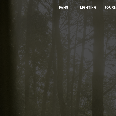
風扇系列
FANS
燈具系列
LIGHTING
專欄消
JOURN
FANS
LIGHTING
JOUR
文