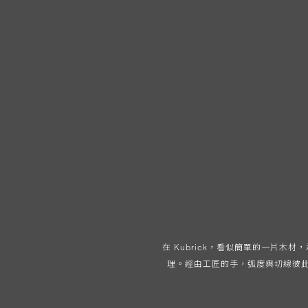
在 Kubrick，看似簡單的一片
理。經由工匠的手，弧度與切線彼