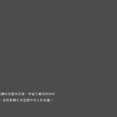
與結構的完整為依據，保留它最純粹的紋
，並將其轉化為空間中恆久的氛圍。