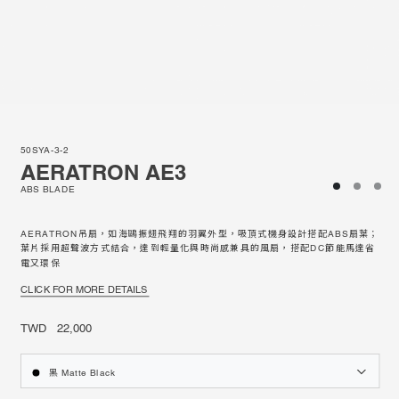
50SYA-3-2
AERATRON AE3
ABS BLADE
AERATRON吊扇，如海鷗振翅飛翔的羽翼外型，吸頂式機身設計搭配ABS扇葉；
葉片採用超聲波方式結合，達到輕量化與時尚感兼具的風扇，搭配DC節能馬達省
電又環保
CLICK FOR MORE DETAILS
TWD 22,000
黑 Matte Black