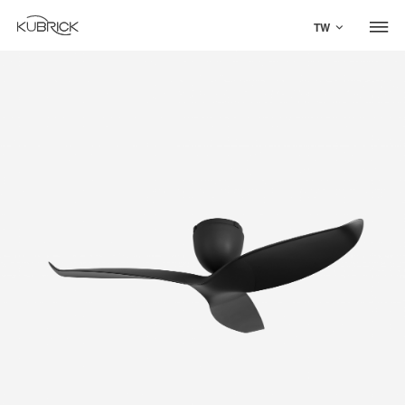
TW
Global Site
Mandarin
中文