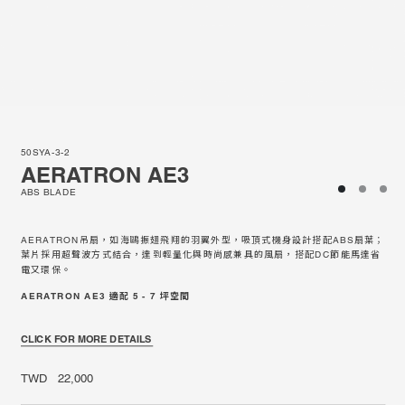
50SYA-3-2
AERATRON AE3
ABS BLADE
AERATRON吊扇，如海鷗振翅飛翔的羽翼外型，吸頂式機身設計搭配ABS扇葉；
葉片採用超聲波方式結合，達到輕量化與時尚感兼具的風扇，搭配DC節能馬達省
電又環保。
AERATRON AE3 適配 5 - 7 坪空間
CLICK FOR MORE DETAILS
TWD 22,000