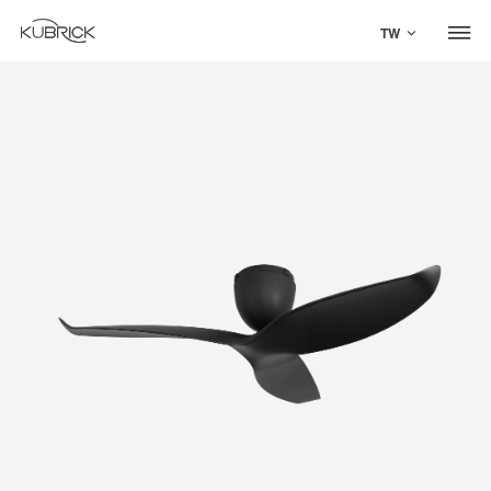
TW
Global Site
Mandarin
中文