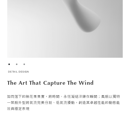
DETAIL DESIGN
DETAIL DESIGN
DETAIL DESIGN
The Art That Capture The Wind
Translation of Sycamore
Single Blade Design
如同落下的無花果果實，將時間、永恆凝結淬鍊在瞬間；風扇以獨特
從取材自大自然中的無花果並從中發想延伸至風扇設計概念；一端是
捕捉動與靜的原始純粹，一同釀進風扇作品之中，熟成了Sycamore
一葉扇外型將氣流完美分割、低氣流擾動，創造其卓越性能的動態能
飽滿圓潤的果實，另一端則延伸出葉片的外型、舒展開來，彷彿葉片
系列迷人的風貌；透過找尋平衡的極限，輕盈不加以贅述的葉型設
效與穩定表現
飄落韻律的動靜之美
計，加乘了視覺美觀並兼具節約降耗，創造一個更加舒適的居家環境
及冷房效益