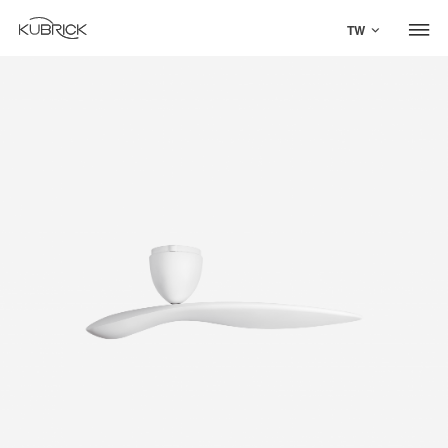
TW
Global Site
Mandarin
中文