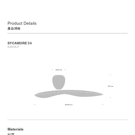
Product Details
產品規格
SYCAMORE 54
54SYA-F
Materials
材質