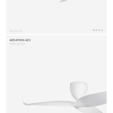
52LP47-D
AERATRON AE3
TWD 22,000