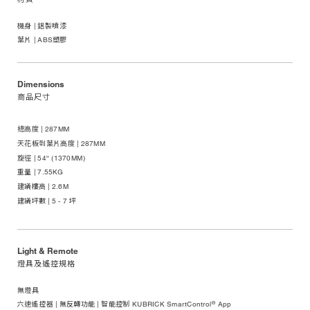
機身 | 鋁製噴漆
葉片 | ABS塑膠
Dimensions
商品尺寸
總高度 | 287MM
天花板到葉片高度 | 287MM
旋徑 | 54'' (1370MM)
重量 | 7.55KG
建議樓高 | 2.6M
建議坪數 | 5 - 7 坪
Light & Remote
燈具及遙控規格
無燈具
®
六速遙控器 | 無反轉功能 | 智能控制 KUBRICK SmartControl
App