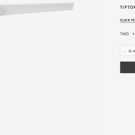
TIPTO
CLICK F
emporary
TWD 15
白 M
ture
ron