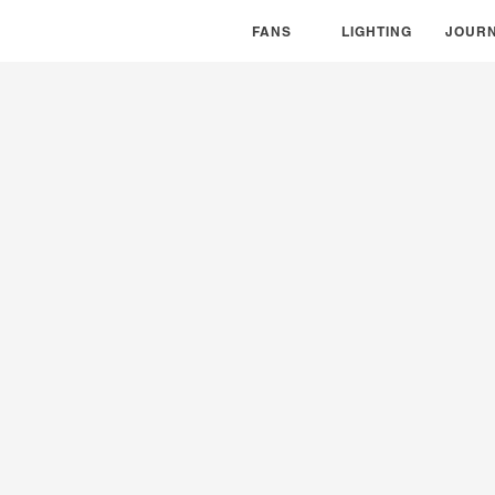
風扇系列
FANS
燈具系列
LIGHTING
專欄消
JOURN
FANS
LIGHTING
JOUR
文