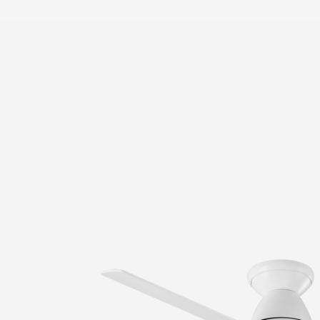
Summ
Solis
Wood