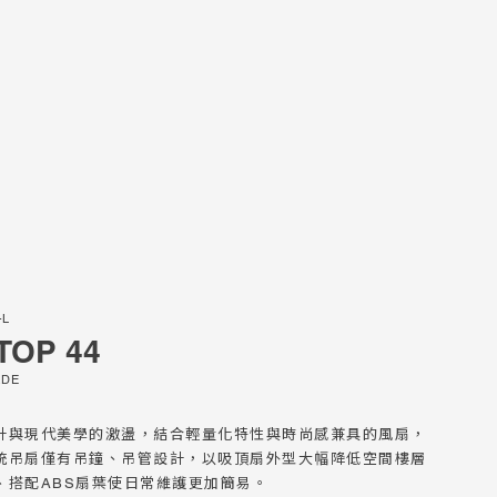
-L
TOP 44
ADE
全品項總覽
全品項總覽
All Products
All Lighting
計與現代美學的激盪，結合輕量化特性與時尚感兼具的風扇，
統吊扇僅有吊鐘、吊管設計，以吸頂扇外型大幅降低空間樓層
探索新品
探索新品
、搭配ABS扇葉使日常維護更加簡易。
New Collections
New Collections