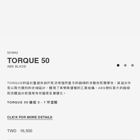
50WA2
TORQUE 50
ABS BLADE
TORQUE的設計靈感來自於氣流增強所產生的曲線的流動性和簡單性，其設計外
型以現代簡約的流線設計，體現了美學與優雅的工藝結構，ABS塑料葉片的曲線
和流體設計將風場有效循環至最優化。
TORQUE 50 適配 5 - 7 坪空間
CLICK FOR MORE DETAILS
TWD 16,500