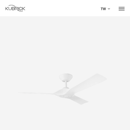
TW
Global Site
Mandarin
中文