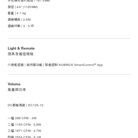
天花板到葉片高度 | 187.5MM
旋徑 | 44'' (1120MM)
重量 | 4.1 kg
建議樓高 | 2.6M
建議坪數 | 3 - 5 坪
Light & Remote
燈具及遙控規格
®
六速遙控器 | 自然風功能 | 智能控制 KUBRICK SmartControl
App
Volume
風量與功率
DC節能馬達 | DC125-12
一檔 288 CFM - 2W
二檔 1155 CFM - 2.8W
三檔 1871 CFM - 4.7W
四檔 2554 CFM - 9.1W