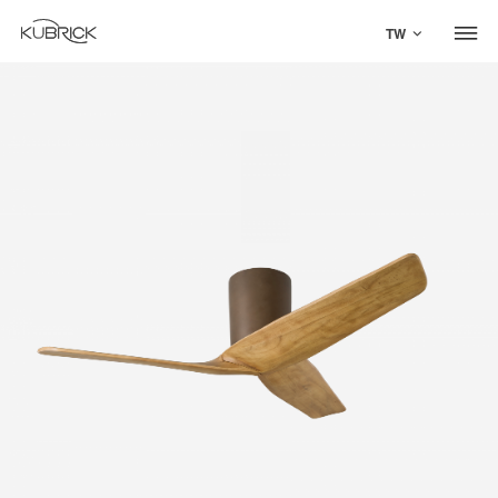
TW
Global Site
Mandarin
中文