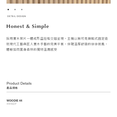
DETAIL DESIGN
DETAIL DESIGN
DETAIL DESIGN
Honest & Simple
Warm Scandinavian Style
Playful Twist and Turn
採用實木葉片一體成形且扭矩交錯呈現，主機以無可見鎖點式固定造
溫暖色調的Copper Oxide(氧化銅烤漆) 機身搭配嚴選歐洲栗木葉
繼 KUBRICK 打造廣為人知的小空間風扇 - Tube系列後，再次推出符
就現代工藝與匠人實木手藝的完美平衡，伴隨溫厚舒適的徐徐微風，
片，直觀展現北歐設計必備的自然與簡約兩大元素，給予空間暖色不
合小宅的Woodie 44吋實木風扇，用小尺寸也能有大風量的精神，同
體驗如同置身森林的獨特溫潤感受
張揚的低調舒適氛圍
時滿足現代風量需求與森林自然元素，將徐徐微風帶入現代住宅中。
Product Details
產品規格
WOODIE 44
44HSDF