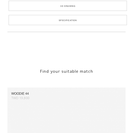
3D DRAWING
SPECIFICATION
Find your suitable match
WOODIE 44
TWD 19,800