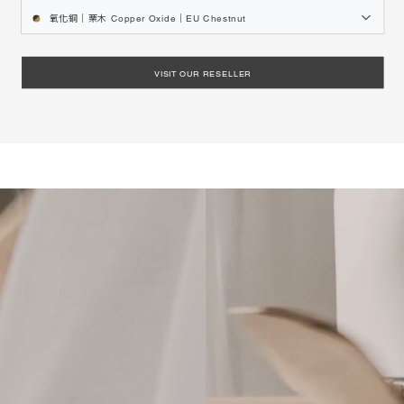
氧化銅｜栗木 Copper Oxide｜EU Chestnut
VISIT OUR RESELLER