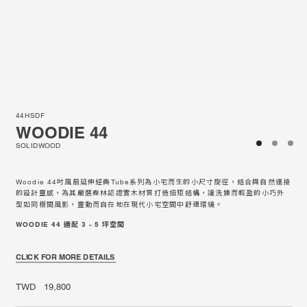
44HSDF
WOODIE 44
SOLIDWOOD
Woodie 44吋風扇延伸經典Tube系列為小宅而生的小尺寸旋徑，結合與自然連接
的設計靈感，為其嚴選森林認證實木材質打造扭矩結構，讓洗鍊而輕盈的小巧外
型如同樹間風影，靈動而自在地在現代小宅空間中舒適環繞。
WOODIE 44 適配 3 - 5 坪空間
CLICK FOR MORE DETAILS
TWD 19,800