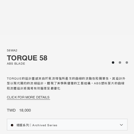
58WA2
TORQUE 58
ABS BLADE
TORQUE的設計靈感來自於氣流增強所產生的曲線的流動性和簡單性，其設計外
型以現代簡約的流線設計，體現了美學與優雅的工藝結構，ABS塑料葉片的曲線
和流體設計將風場有效循環至最優化
CLICK FOR MORE DETAILS
TWD 18,000
絕版系列｜Archived Series