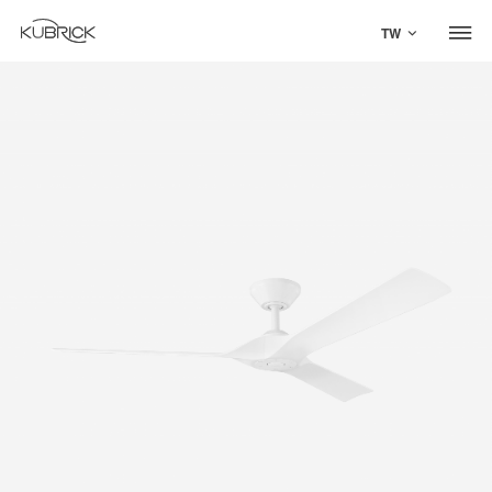
TW
Global Site
Mandarin
中文