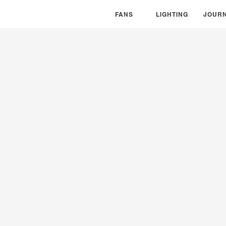
風扇系列
FANS
燈具系列
LIGHTING
專欄消
JOURN
FANS
LIGHTING
JOUR
文