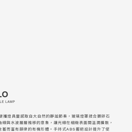
LO
LE LAMP
全品項總覽
全品項總覽
All Products
All Lighting
O 便攜燈具靈感取自大自然的靜謐節奏，玻璃燈罩揉合鵝卵石
曲線與水波層層推移的意象，讓光線在細緻表面間溫潤擴散，
探索新品
探索新品
New Collections
New Collections
含蓄而富有韻律的有機形體。手持式ABS握把設計提升了使