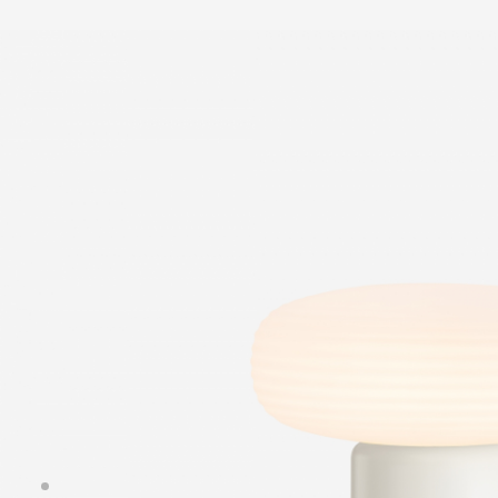
Summ
Solis
Wood