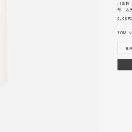
用彈性
每一次
CLICK F
emporary
TWD 6,
象牙
ture
ron