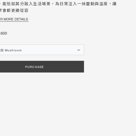
，能恰如其分融入生活場景，為日常注入一絲靈動與溫度，讓
聚會都更顯從容
商品保固登錄
商品保固登錄
Warranty Registration
Warranty Registration
OR MORE DETAILS
600
年度目錄下載
年度目錄下載
Catalogues
Catalogues
白 Mushroom
PURCHASE