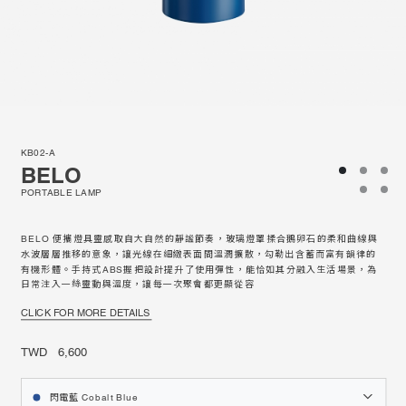
KB02-A
BELO
PORTABLE LAMP
BELO 便攜燈具靈感取自大自然的靜謐節奏，玻璃燈罩揉合鵝卵石的柔和曲線與
水波層層推移的意象，讓光線在細緻表面間溫潤擴散，勾勒出含蓄而富有韻律的
有機形體。手持式ABS握把設計提升了使用彈性，能恰如其分融入生活場景，為
日常注入一絲靈動與溫度，讓每一次聚會都更顯從容
CLICK FOR MORE DETAILS
TWD 6,600
閃電藍 Cobalt Blue