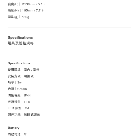
寬度(L)｜Ø130mm / 5.1 in
高度(H)｜195mm / 7.7 in
淨重(g)｜580g
Specifications
燈具及遙控規格
Specifications
使用環境｜室內 / 室外
安裝方式｜可攜式
功率｜3w
色溫｜2700K
防護等級｜IP44
光源類型｜LED
LED 類型｜G4
調光功能｜無段式調光
Battery
內建電池｜是