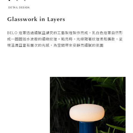
DETAIL DESIGN
DETAIL DESIGN
DETAIL DESIGN
Glasswork in Layers
Seamless Control
Colors for Everyday Living
BELO 燈罩透過細膩且講究的工藝製程製作而成，乳白色燈罩自然形
燈體底部整合無段式觸控調光，透過直覺操作在不同光線層次間平順
BELO 以細緻挑選的色彩組合呈現，並透過精準工藝細膩地覆於 ABS
成一圈圈如水波般的細緻紋理。點亮時，光線隨著紋理柔和擴散，呈
轉換，使光能隨使用情境自然流動
燈體表面，使燈具能自然融入不同空間語境之中，與周圍材質、光線
現溫潤且富有層次的光感，為空間帶來安靜而細膩的氛圍
與氛圍形成柔和而平衡的搭配。