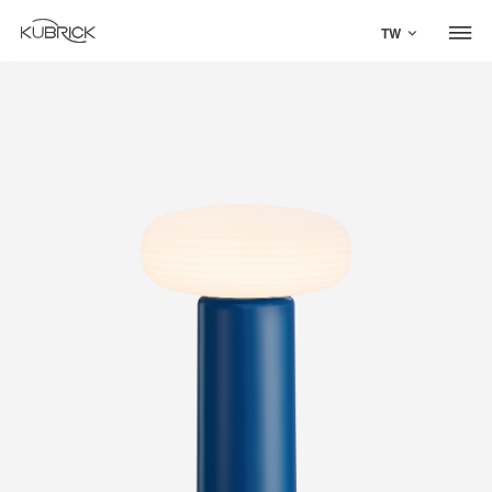
TW
Global Site
Mandarin
中文